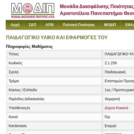
Μονάδα Διασφάλισης Ποιότητας
Αριστοτέλειο Πανεπιστήμιο Θε
Αρχή
ΣΔΠ
ΑΠΘ
Πολιτική Ποιότητας
ΜΟΔΙΠ
ΕΘΑ
ΠΑΙΔΑΓΩΓΙΚΟ ΥΛΙΚΟ ΚΑΙ ΕΦΑΡΜΟΓΕΣ ΤΟΥ
Πληροφορίες Μαθήματος
Τίτλος
ΠΑΙΔΑΓΩΓΙΚΟ ΥΛ
Κωδικός
Ζ.1.256
Σχολή
Παιδαγωγική
Τμήμα
Επιστημών Προσχ
Κύκλος / Επίπεδο
1ος / Προπτυχιακ
Περίοδος Διδασκαλίας
Χειμερινή
Υπεύθυνος/η
Δόμνα Κακανά
Κοινό
Όχι
Κατάσταση
Ενεργό