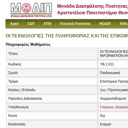
Μονάδα Διασφάλισης Ποιότητας
Αριστοτέλειο Πανεπιστήμιο Θε
Αρχή
ΣΔΠ
ΑΠΘ
Πολιτική Ποιότητας
ΜΟΔΙΠ
ΕΘΑ
ΟΙ ΤΕΧΝΟΛΟΓΙΕΣ ΤΗΣ ΠΛΗΡΟΦΟΡΙΑΣ ΚΑΙ ΤΗΣ ΕΠΙΚΟΙ
Πληροφορίες Μαθήματος
ΟΙ ΤΕΧΝΟΛΟΓΙΕΣ
Τίτλος
INFORMATION A
Κωδικός
ΥΒ.1.011
Σχολή
Παιδαγωγική
Τμήμα
Επιστημών Προσχ
Κύκλος / Επίπεδο
1ος / Προπτυχιακ
Περίοδος Διδασκαλίας
Χειμερινή/Εαρινή
Υπεύθυνος/η
Γεώργιος Ζαχαρή
Κοινό
Όχι
Κατάσταση
Ενεργό