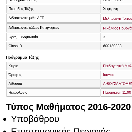
Περίοδος Τάξης
Χειμερινή
Διδάσκοντες μέλη ΔΕΠ
Μελπομένη Τσιτο
Διδάσκοντες άλλων Κατηγοριών
Νικόλαος Πουρνά
Ώρες Εβδομαδιαία
3
Class ID
600130333
Πρόγραμμα Τάξης
Κτίριο
Παιδαγωγικό Μπλ
Όροφος
Ισόγειο
Αίθουσα
ΑΙΘΟΥΣΑ ΛΥΟΜΕΝ
Ημερολόγιο
Παρασκευή 11:00 
Τύπος Μαθήματος 2016-2020
Υποβάθρου
Επιστημονικής Περιοχής