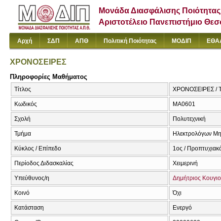
Μονάδα Διασφάλισης Ποιότητας
Αριστοτέλειο Πανεπιστήμιο Θε
Αρχή
ΣΔΠ
ΑΠΘ
Πολιτική Ποιότητας
ΜΟΔΙΠ
ΕΘΑ
ΧΡΟΝΟΣΕΙΡΕΣ
Πληροφορίες Μαθήματος
Τίτλος
ΧΡΟΝΟΣΕΙΡΕΣ / Ti
Κωδικός
ΜΑ0601
Σχολή
Πολυτεχνική
Τμήμα
Ηλεκτρολόγων Μη
Κύκλος / Επίπεδο
1ος / Προπτυχιακ
Περίοδος Διδασκαλίας
Χειμερινή
Υπεύθυνος/η
Δημήτριος Κουγι
Κοινό
Όχι
Κατάσταση
Ενεργό