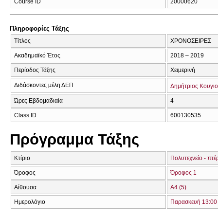
Course ID
20000620
Πληροφορίες Τάξης
Τίτλος
ΧΡΟΝΟΣΕΙΡΕΣ
Ακαδημαϊκό Έτος
2018 – 2019
Περίοδος Τάξης
Χειμερινή
Διδάσκοντες μέλη ΔΕΠ
Δημήτριος Κουγι
Ώρες Εβδομαδιαία
4
Class ID
600130535
Πρόγραμμα Τάξης
Κτίριο
Πολυτεχνείο - πτ
Όροφος
Όροφος 1
Αίθουσα
Α4 (5)
Ημερολόγιο
Παρασκευή 13:00 