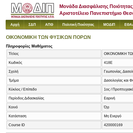
Μονάδα Διασφάλισης Ποιότητας
Αριστοτέλειο Πανεπιστήμιο Θε
Αρχή
ΣΔΠ
ΑΠΘ
Πολιτική Ποιότητας
ΜΟΔΙΠ
ΕΘΑ
ΟΙΚΟΝΟΜΙΚΗ ΤΩΝ ΦΥΣΙΚΩΝ ΠΟΡΩΝ
Πληροφορίες Μαθήματος
Τίτλος
ΟΙΚΟΝΟΜΙΚΗ ΤΩΝ 
Κωδικός
418Ε
Σχολή
Γεωπονίας, Δασολ
Τμήμα
Δασολογίας και Φ
Κύκλος / Επίπεδο
1ος / Προπτυχιακ
Περίοδος Διδασκαλίας
Εαρινή
Κοινό
Όχι
Κατάσταση
Μη Ενεργό
Course ID
420000169