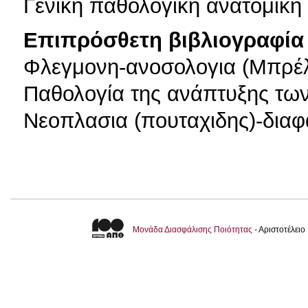
Γενική παθολογική ανατομική
Επιπρόσθετη βιβλιογραφία 
Φλεγμονη-ανοσολογια (Μπρέλ
Παθολογία της ανάπτυξης των
Νεοπλασια (πουταχιδης)-διαφ
Μονάδα Διασφάλισης Ποιότητας
- Αριστοτέλει