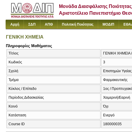
Μονάδα Διασφάλισης Ποιότητας
Αριστοτέλειο Πανεπιστήμιο Θε
Αρχή
ΣΔΠ
ΑΠΘ
Πολιτική Ποιότητας
ΜΟΔΙΠ
ΕΘΑ
ΓΕΝΙΚΗ ΧΗΜΕΙΑ
Πληροφορίες Μαθήματος
Τίτλος
ΓΕΝΙΚΗ ΧΗΜΕΙΑ
Κωδικός
3
Σχολή
Επιστημών Υγείας
Τμήμα
Φαρμακευτικής
Κύκλος / Επίπεδο
1ος / Προπτυχιακ
Περίοδος Διδασκαλίας
Χειμερινή/Εαρινή
Κοινό
Όχι
Κατάσταση
Ενεργό
Course ID
180000035