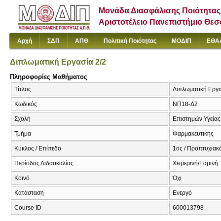
Μονάδα Διασφάλισης Ποιότητας
Αριστοτέλειο Πανεπιστήμιο Θε
Αρχή
ΣΔΠ
ΑΠΘ
Πολιτική Ποιότητας
ΜΟΔΙΠ
ΕΘΑ
Διπλωματική Εργασία 2/2
Πληροφορίες Μαθήματος
Τίτλος
Διπλωματική Εργασ
Κωδικός
ΝΠ18-Δ2
Σχολή
Επιστημών Υγείας
Τμήμα
Φαρμακευτικής
Κύκλος / Επίπεδο
1ος / Προπτυχιακ
Περίοδος Διδασκαλίας
Χειμερινή/Εαρινή
Κοινό
Όχι
Κατάσταση
Ενεργό
Course ID
600013798