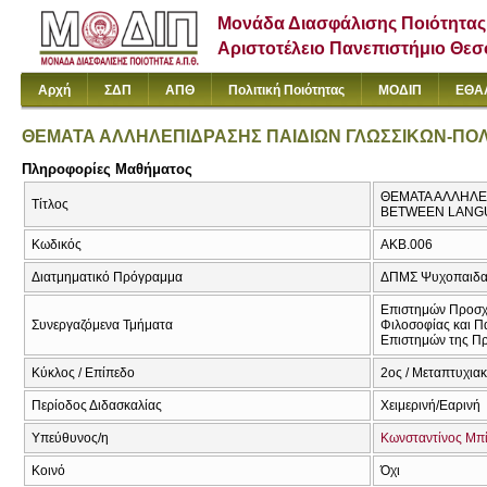
Μονάδα Διασφάλισης Ποιότητας
Αριστοτέλειο Πανεπιστήμιο Θε
Αρχή
ΣΔΠ
ΑΠΘ
Πολιτική Ποιότητας
ΜΟΔΙΠ
ΕΘΑ
ΘΕΜΑΤΑ ΑΛΛΗΛΕΠΙΔΡΑΣΗΣ ΠΑΙΔΙΩΝ ΓΛΩΣΣΙΚΩΝ-ΠΟ
Πληροφορίες Μαθήματος
ΘΕΜΑΤΑ ΑΛΛΗΛΕΠ
Τίτλος
BETWEEN LANGU
Κωδικός
ΑΚΒ.006
Διατμηματικό Πρόγραμμα
ΔΠΜΣ Ψυχοπαιδαγ
Επιστημών Προσχ
Συνεργαζόμενα Τμήματα
Φιλοσοφίας και Π
Επιστημών της Πρ
Κύκλος / Επίπεδο
2ος / Μεταπτυχια
Περίοδος Διδασκαλίας
Χειμερινή/Εαρινή
Υπεύθυνος/η
Κωνσταντίνος Μπ
Κοινό
Όχι