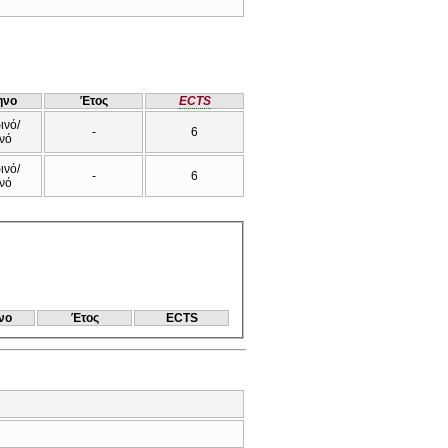
ηνο
Έτος
ECTS
ινό/
-
6
νό
ινό/
-
6
νό
νο
Έτος
ECTS