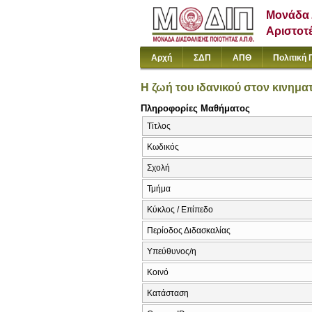
Μονάδα 
Αριστοτ
Αρχή
ΣΔΠ
ΑΠΘ
Πολιτική 
Η ζωή του ιδανικού στον κινημ
Πληροφορίες Μαθήματος
Τίτλος
Κωδικός
Σχολή
Τμήμα
Κύκλος / Επίπεδο
Περίοδος Διδασκαλίας
Υπεύθυνος/η
Κοινό
Κατάσταση