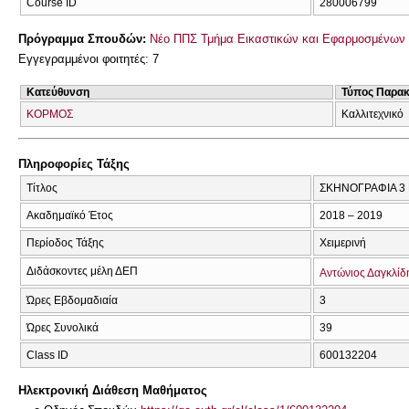
Course ID
280006799
Πρόγραμμα Σπουδών:
Νέο ΠΠΣ Τμήμα Εικαστικών και Εφαρμοσμένων 
Εγγεγραμμένοι φοιτητές: 7
Κατεύθυνση
Τύπος Παρα
ΚΟΡΜΟΣ
Καλλιτεχνικό
Πληροφορίες Τάξης
Τίτλος
ΣΚΗΝΟΓΡΑΦΙΑ 3
Ακαδημαϊκό Έτος
2018 – 2019
Περίοδος Τάξης
Χειμερινή
Διδάσκοντες μέλη ΔΕΠ
Αντώνιος Δαγκλίδ
Ώρες Εβδομαδιαία
3
Ώρες Συνολικά
39
Class ID
600132204
Ηλεκτρονική Διάθεση Μαθήματος