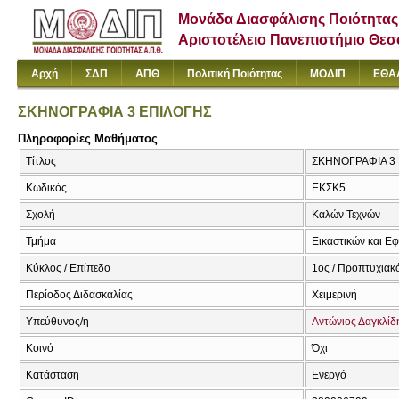
Μονάδα Διασφάλισης Ποιότητας
Αριστοτέλειο Πανεπιστήμιο Θε
Αρχή
ΣΔΠ
ΑΠΘ
Πολιτική Ποιότητας
ΜΟΔΙΠ
ΕΘΑ
ΣΚΗΝΟΓΡΑΦΙΑ 3 ΕΠΙΛΟΓΗΣ
Πληροφορίες Μαθήματος
Τίτλος
ΣΚΗΝΟΓΡΑΦΙΑ 3 ΕΠ
Κωδικός
ΕΚΣΚ5
Σχολή
Καλών Τεχνών
Τμήμα
Εικαστικών και Ε
Κύκλος / Επίπεδο
1ος / Προπτυχιακ
Περίοδος Διδασκαλίας
Χειμερινή
Υπεύθυνος/η
Αντώνιος Δαγκλίδ
Κοινό
Όχι
Κατάσταση
Ενεργό