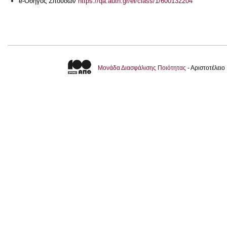
e-Οδηγός Σπουδών
https://qa.auth.gr/el/class/1/600132204
Μονάδα Διασφάλισης Ποιότητας
- Αριστοτέλει