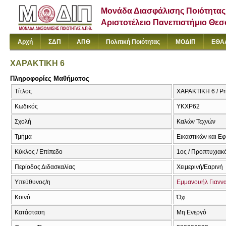
Μονάδα Διασφάλισης Ποιότητας
Αριστοτέλειο Πανεπιστήμιο Θε
Αρχή
ΣΔΠ
ΑΠΘ
Πολιτική Ποιότητας
ΜΟΔΙΠ
ΕΘΑ
ΧΑΡΑΚΤΙΚΗ 6
Πληροφορίες Μαθήματος
Τίτλος
ΧΑΡΑΚΤΙΚΗ 6 / Pr
Κωδικός
ΥΚΧΡ62
Σχολή
Καλών Τεχνών
Τμήμα
Εικαστικών και Ε
Κύκλος / Επίπεδο
1ος / Προπτυχιακ
Περίοδος Διδασκαλίας
Χειμερινή/Εαρινή
Υπεύθυνος/η
Εμμανουήλ Γιανν
Κοινό
Όχι
Κατάσταση
Μη Ενεργό