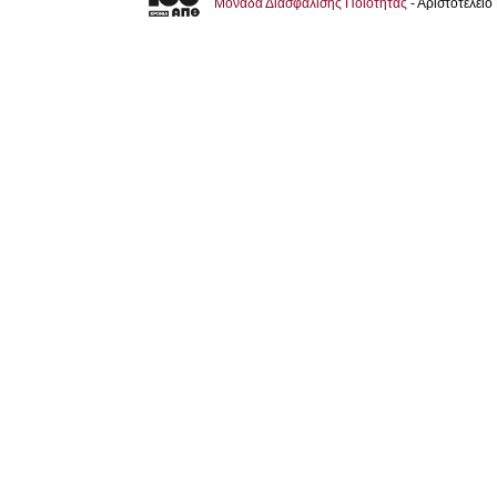
Μονάδα Διασφάλισης Ποιότητας
- Αριστοτέλει