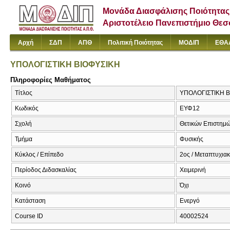
Μονάδα Διασφάλισης Ποιότητας
Αριστοτέλειο Πανεπιστήμιο Θε
Αρχή
ΣΔΠ
ΑΠΘ
Πολιτική Ποιότητας
ΜΟΔΙΠ
ΕΘΑ
ΥΠΟΛΟΓΙΣΤΙΚΗ ΒΙΟΦΥΣΙΚΗ
Πληροφορίες Μαθήματος
Τίτλος
ΥΠΟΛΟΓΙΣΤΙΚΗ Β
Κωδικός
ΕΥΦ12
Σχολή
Θετικών Επιστημ
Τμήμα
Φυσικής
Κύκλος / Επίπεδο
2ος / Μεταπτυχια
Περίοδος Διδασκαλίας
Χειμερινή
Κοινό
Όχι
Κατάσταση
Ενεργό
Course ID
40002524