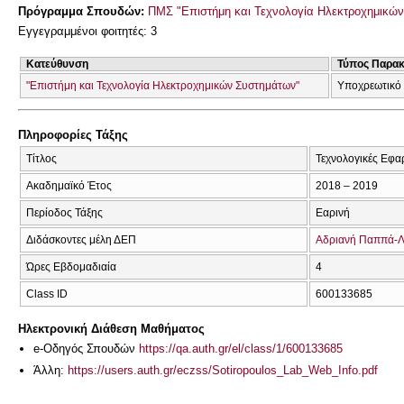
Πρόγραμμα Σπουδών:
ΠΜΣ "Επιστήμη και Τεχνολογία Ηλεκτροχημικώ
Εγγεγραμμένοι φοιτητές: 3
Κατεύθυνση
Τύπος Παρα
"Επιστήμη και Τεχνολογία Ηλεκτροχημικών Συστημάτων"
Υποχρεωτικό
Πληροφορίες Τάξης
Τίτλος
Τεχνολογικές Εφ
Ακαδημαϊκό Έτος
2018 – 2019
Περίοδος Τάξης
Εαρινή
Διδάσκοντες μέλη ΔΕΠ
Αδριανή Παππά-Λ
Ώρες Εβδομαδιαία
4
Class ID
600133685
Ηλεκτρονική Διάθεση Μαθήματος
e-Οδηγός Σπουδών
https://qa.auth.gr/el/class/1/600133685
Άλλη:
https://users.auth.gr/eczss/Sotiropoulos_Lab_Web_Info.pdf