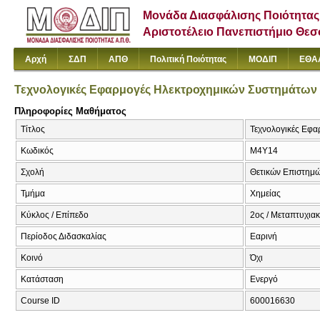
Μονάδα Διασφάλισης Ποιότητας
Αριστοτέλειο Πανεπιστήμιο Θε
Αρχή
ΣΔΠ
ΑΠΘ
Πολιτική Ποιότητας
ΜΟΔΙΠ
ΕΘΑ
Τεχνολογικές Εφαρμογές Ηλεκτροχημικών Συστημάτων
Πληροφορίες Μαθήματος
Τίτλος
Τεχνολογικές Εφα
Κωδικός
Μ4Υ14
Σχολή
Θετικών Επιστημ
Τμήμα
Χημείας
Κύκλος / Επίπεδο
2ος / Μεταπτυχια
Περίοδος Διδασκαλίας
Εαρινή
Κοινό
Όχι
Κατάσταση
Ενεργό
Course ID
600016630