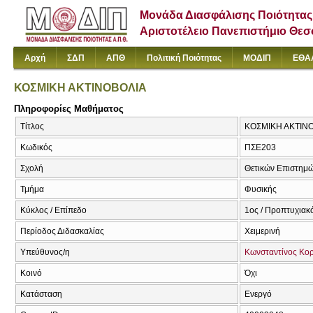
Μονάδα Διασφάλισης Ποιότητας
Αριστοτέλειο Πανεπιστήμιο Θε
Αρχή
ΣΔΠ
ΑΠΘ
Πολιτική Ποιότητας
ΜΟΔΙΠ
ΕΘΑ
ΚΟΣΜΙΚΗ ΑΚΤΙΝΟΒΟΛΙΑ
Πληροφορίες Μαθήματος
Τίτλος
ΚΟΣΜΙΚΗ ΑΚΤΙΝΟΒ
Κωδικός
ΠΣΕ203
Σχολή
Θετικών Επιστημ
Τμήμα
Φυσικής
Κύκλος / Επίπεδο
1ος / Προπτυχιακ
Περίοδος Διδασκαλίας
Χειμερινή
Υπεύθυνος/η
Κωνσταντίνος Κο
Κοινό
Όχι
Κατάσταση
Ενεργό