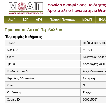
Μονάδα Διασφάλισης Ποιότητας
Αριστοτέλειο Πανεπιστήμιο Θε
Αρχή
ΣΔΠ
ΑΠΘ
Πολιτική Ποιότητας
ΜΟΔΙΠ
ΕΘΑ
Πράσινο και Αστικό Περιβάλλον
Πληροφορίες Μαθήματος
Τίτλος
Πράσινο και Αστι
Κωδικός
Μ1-ΑΠ
Σχολή
Γεωπονίας, Δασολ
Τμήμα
Δασολογίας και Φ
Κύκλος / Επίπεδο
2ος / Μεταπτυχια
Περίοδος Διδασκαλίας
Χειμερινή
Κοινό
Ναι
Κατάσταση
Ενεργό
Course ID
600015567