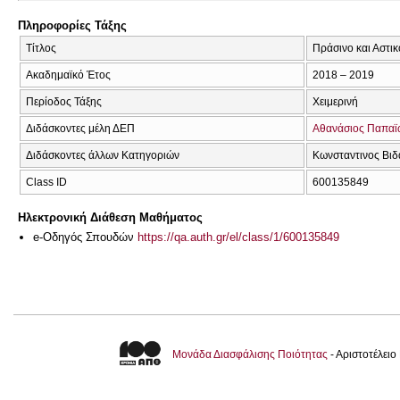
Πληροφορίες Τάξης
Τίτλος
Πράσινο και Αστι
Ακαδημαϊκό Έτος
2018 – 2019
Περίοδος Τάξης
Χειμερινή
Διδάσκοντες μέλη ΔΕΠ
Αθανάσιος Παπαϊ
Διδάσκοντες άλλων Κατηγοριών
Κωνσταντινος Βιδ
Class ID
600135849
Ηλεκτρονική Διάθεση Μαθήματος
e-Οδηγός Σπουδών
https://qa.auth.gr/el/class/1/600135849
Μονάδα Διασφάλισης Ποιότητας
- Αριστοτέλει