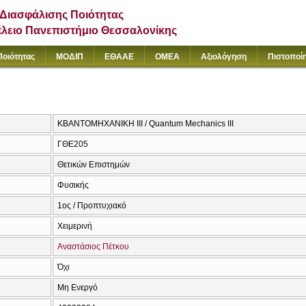
Διασφάλισης Ποιότητας
έλειο Πανεπιστήμιο Θεσσαλονίκης
Ποιότητας
ΜΟΔΙΠ
ΕΘΑΑΕ
ΟΜΕΑ
Αξιολόγηση
Πιστοποί
ΚΒΑΝΤΟΜΗΧΑΝΙΚΗ ΙΙΙ / Quantum Mechanics III
ΓΘΕ205
Θετικών Επιστημών
Φυσικής
1ος / Προπτυχιακό
Χειμερινή
Αναστάσιος Πέτκου
Όχι
Μη Ενεργό