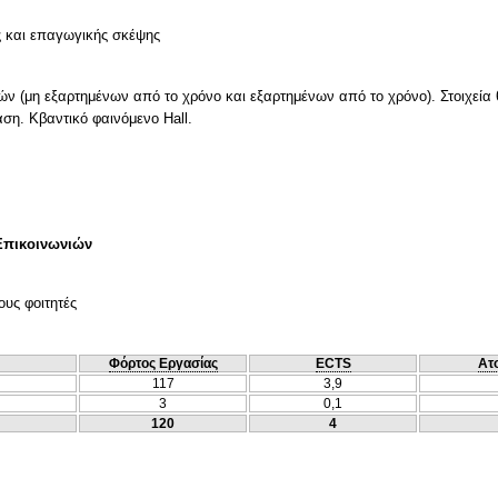
ς και επαγωγικής σκέψης
ών (μη εξαρτημένων από το χρόνο και εξαρτημένων από το χρόνο). Στοιχεία
η. Κβαντικό φαινόμενο Hall.
Επικοινωνιών
ους φοιτητές
Φόρτος Εργασίας
ECTS
Ατ
117
3,9
3
0,1
120
4