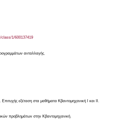
el/class/1/600137419
 προγραμμάτων ανταλλαγής.
Επιτυχής εξέταση στα μαθήματα Κβαντομηχανική Ι και ΙΙ.
τικών προβλημάτων στην Κβαντομηχανική.