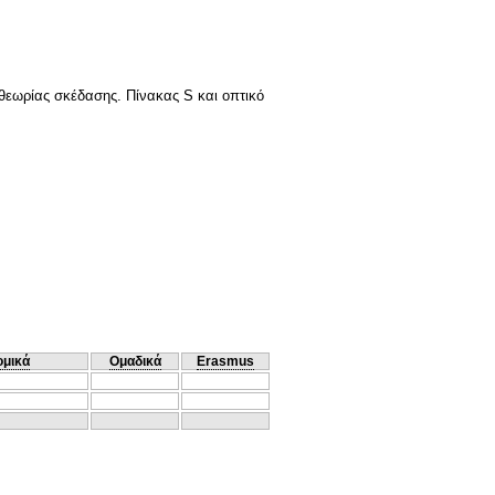
 θεωρίας σκέδασης. Πίνακας S και οπτικό
ομικά
Ομαδικά
Erasmus