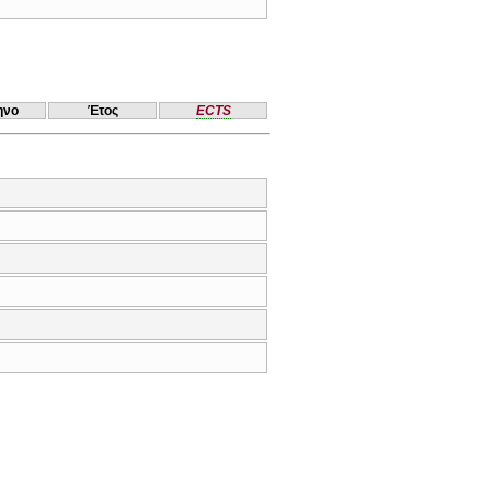
ηνο
Έτος
ECTS