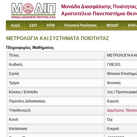
Μονάδα Διασφάλισης Ποιότητας
Αριστοτέλειο Πανεπιστήμιο Θε
Αρχή
ΣΔΠ
ΑΠΘ
Πολιτική Ποιότητας
ΜΟΔΙΠ
ΕΘΑ
ΜΕΤΡΟΛΟΓΙΑ ΚΑΙ ΣΥΣΤΗΜΑΤΑ ΠΟΙΟΤΗΤΑΣ
Πληροφορίες Μαθήματος
Τίτλος
ΜΕΤΡΟΛΟΓΙΑ ΚΑΙ 
Κωδικός
ΓΘΕ201
Σχολή
Θετικών Επιστημ
Τμήμα
Φυσικής
Κύκλος / Επίπεδο
1ος / Προπτυχιακ
Περίοδος Διδασκαλίας
Εαρινή
Υπεύθυνος/η
Δημήτριος Τάσση
Κοινό
Όχι
Κατάσταση
Ενεργό