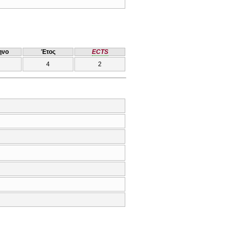
ηνο
Έτος
ECTS
4
2