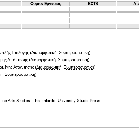
Φόρτος Εργασίας
ECTS
Ατ
απλής Επιλογής
(
Διαμορφωτική
,
Συμπερασματική
)
ομης Απάντησης
(
Διαμορφωτική
,
Συμπερασματική
)
ταμένης Απάντησης
(
Διαμορφωτική
,
Συμπερασματική
)
κή
,
Συμπερασματική
)
Fine Arts Studies. Thessaloniki: University Studio Press.