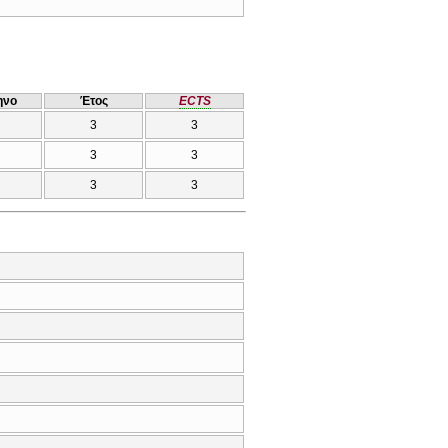
ηνο
Έτος
ECTS
3
3
3
3
3
3