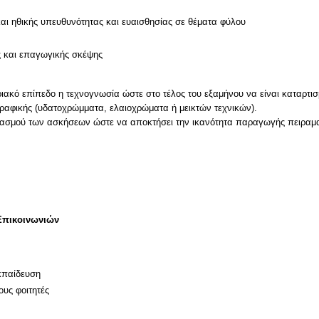
και ηθικής υπευθυνότητας και ευαισθησίας σε θέματα φύλου
ς και επαγωγικής σκέψης
ιακό επίπεδο η τεχνογνωσία ώστε στο τέλος του εξαμήνου να είναι καταρτισ
γραφικής (υδατοχρώμματα, ελαιοχρώματα ή μεικτών τεχνικών).
λιασμού των ασκήσεων ώστε να αποκτήσει την ικανότητα παραγωγής πειραμ
Επικοινωνιών
κπαίδευση
ους φοιτητές