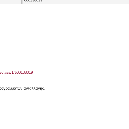
600138019
el/class/1/600138019
 προγραμμάτων ανταλλαγής.