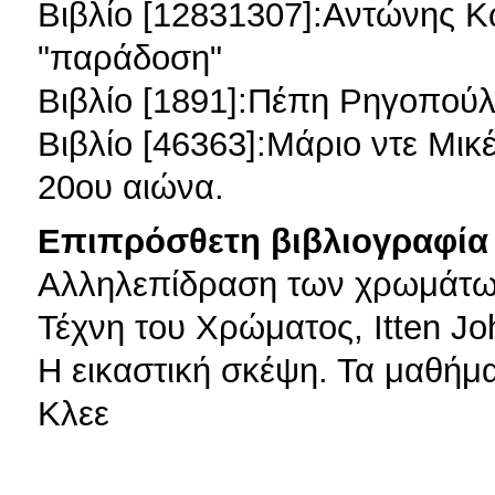
Βιβλίο [12831307]:Αντώνης Κ
"παράδοση"
Βιβλίο [1891]:Πέπη Ρηγοπούλο
Βιβλίο [46363]:Μάριο ντε Μικ
20ου αιώνα.
Επιπρόσθετη βιβλιογραφία 
Αλληλεπίδραση των χρωμάτων
Τέχνη του Χρώματος, Itten J
H εικαστική σκέψη. Τα μαθή
Κλεε