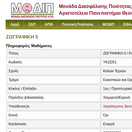
Μονάδα Διασφάλισης Ποιότητας
Αριστοτέλειο Πανεπιστήμιο Θε
Αρχή
ΣΔΠ
ΑΠΘ
Πολιτική Ποιότητας
ΜΟΔΙΠ
ΕΘΑ
ΖΩΓΡΑΦΙΚΗ 5
Πληροφορίες Μαθήματος
Τίτλος
ΖΩΓΡΑΦΙΚΗ 5 / Pa
Κωδικός
ΥΚΖΩ51
Σχολή
Καλών Τεχνών
Τμήμα
Εικαστικών και Ε
Κύκλος / Επίπεδο
1ος / Προπτυχιακ
Περίοδος Διδασκαλίας
Χειμερινή/Εαρινή
Υπεύθυνος/η
Χαράλαμπος Βενε
Κοινό
Όχι
Κατάσταση
Ενεργό