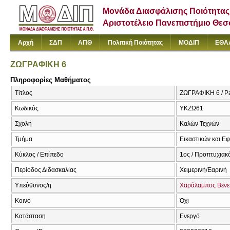
Μονάδα Διασφάλισης Ποιότητας
Αριστοτέλειο Πανεπιστήμιο Θε
Αρχή
ΣΔΠ
ΑΠΘ
Πολιτική Ποιότητας
ΜΟΔΙΠ
ΕΘΑ
ΖΩΓΡΑΦΙΚΗ 6
Πληροφορίες Μαθήματος
Τίτλος
ΖΩΓΡΑΦΙΚΗ 6 / Pa
Κωδικός
ΥΚΖΩ61
Σχολή
Καλών Τεχνών
Τμήμα
Εικαστικών και Ε
Κύκλος / Επίπεδο
1ος / Προπτυχιακ
Περίοδος Διδασκαλίας
Χειμερινή/Εαρινή
Υπεύθυνος/η
Χαράλαμπος Βενε
Κοινό
Όχι
Κατάσταση
Ενεργό