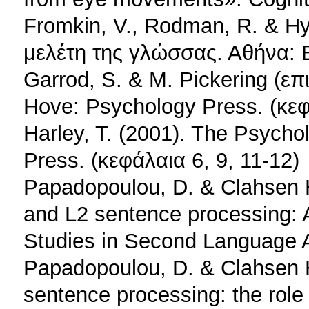
Fromkin, V., Rodman, R. & H
μελέτη της γλώσσας. Αθήνα: 
Garrod, S. & M. Pickering (επ
Hove: Psychology Press. (κεφ
Harley, T. (2001). The Psych
Press. (κεφάλαια 6, 9, 11-12)
Papadopoulou, D. & Clahsen H.
and L2 sentence processing: 
Studies in Second Language A
Papadopoulou, D. & Clahsen H.
sentence processing: the role 