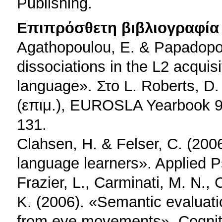
Publishing.
Επιπρόσθετη βιβλιογραφία 
Agathopoulou, E. & Papadopou
dissociations in the L2 acquisit
language». Στο L. Roberts, D. 
(επιμ.), EUROSLA Yearbook 9
131.
Clahsen, H. & Felser, C. (200
language learners». Applied P
Frazier, L., Carminati, M. N.,
K. (2006). «Semantic evaluati
from eye movements». Cognit