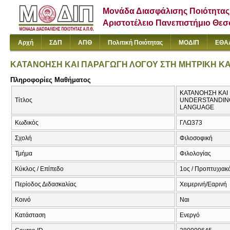
Μονάδα Διασφάλισης Ποιότητας
Αριστοτέλειο Πανεπιστήμιο Θε
Αρχή
ΣΔΠ
ΑΠΘ
Πολιτική Ποιότητας
ΜΟΔΙΠ
ΕΘΑ
ΚΑΤΑΝΟΗΣΗ ΚΑΙ ΠΑΡΑΓΩΓΗ ΛΟΓΟΥ ΣΤΗ ΜΗΤΡΙΚΗ ΚΑ
Πληροφορίες Μαθήματος
ΚΑΤΑΝΟΗΣΗ ΚΑΙ 
Τίτλος
UNDERSTANDING
LANGUAGE
Κωδικός
ΓΛΩ373
Σχολή
Φιλοσοφική
Τμήμα
Φιλολογίας
Κύκλος / Επίπεδο
1ος / Προπτυχιακ
Περίοδος Διδασκαλίας
Χειμερινή/Εαρινή
Κοινό
Ναι
Κατάσταση
Ενεργό