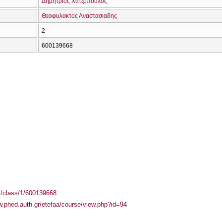
Δημήτριος Χατζόπουλος
Θεοφυλακτος Αναστασιαδης
2
600139668
el/class/1/600139668
w.phed.auth.gr/etefaa/course/view.php?id=94