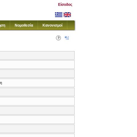
Είσοδος
ηση
Νομοθεσία
Κανονισμοί
κη