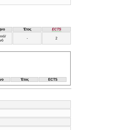
ηνο
Έτος
ECTS
ινό/
-
2
νό
νο
Έτος
ECTS