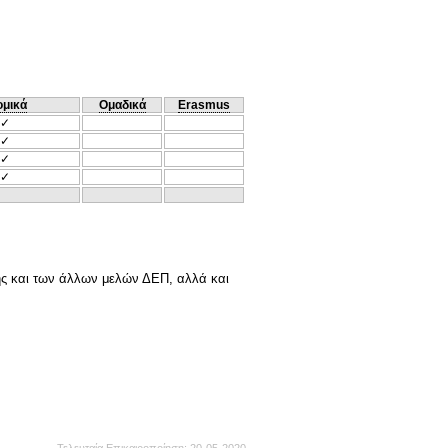
ομικά
Ομαδικά
Erasmus
✓
✓
✓
✓
πής και των άλλων μελών ΔΕΠ, αλλά και