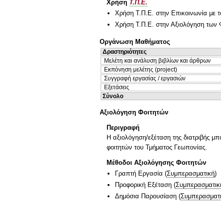
Χρήση
Τ.Π.Ε.
Χρήση Τ.Π.Ε. στην Επικοινωνία με τ
Χρήση Τ.Π.Ε. στην Αξιολόγηση των 
Οργάνωση Μαθήματος
Δραστηριότητες
Μελέτη και ανάλυση βιβλίων και άρθρων
Εκπόνηση μελέτης (project)
Συγγραφή εργασίας / εργασιών
Εξετάσεις
Σύνολο
Αξιολόγηση Φοιτητών
Περιγραφή
Η αξιολόγηση/εξέταση της διατριβής μπ
φοιτητών του Τμήματος Γεωπονίας.
Μέθοδοι Αξιολόγησης Φοιτητών
Γραπτή Εργασία
(
Συμπερασματική
)
Προφορική Εξέταση
(
Συμπερασματικ
Δημόσια Παρουσίαση
(
Συμπερασματ