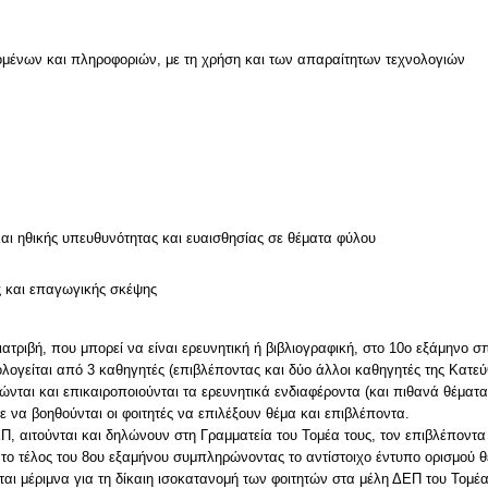
μένων και πληροφοριών, με τη χρήση και των απαραίτητων τεχνολογιών
και ηθικής υπευθυνότητας και ευαισθησίας σε θέματα φύλου
ς και επαγωγικής σκέψης
διατριβή, που μπορεί να είναι ερευνητική ή βιβλιογραφική, στο 10ο εξάμηνο
λογείται από 3 καθηγητές (επιβλέποντας και δύο άλλοι καθηγητές της Κατε
ώνται και επικαιροποιούνται τα ερευνητικά ενδιαφέροντα (και πιθανά θέμα
τε να βοηθούνται οι φοιτητές να επιλέξουν θέμα και επιβλέποντα.
Π, αιτούνται και δηλώνουν στη Γραμματεία του Τομέα τους, τον επιβλέποντα 
 το τέλος του 8ου εξαμήνου συμπληρώνοντας το αντίστοιχο έντυπο ορισμού θ
αι μέριμνα για τη δίκαιη ισοκατανομή των φοιτητών στα μέλη ΔΕΠ του Τομέα 