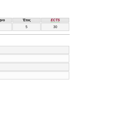
ηνο
Έτος
ECTS
5
30