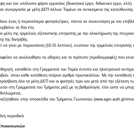
 και τον υπόλοιπο φόρτο εργασίας (διοικητικό έργο, διδακτικό έργο, κλπ).
αι σε συνεργασία με μέλη ΔΕΠ άλλων Τομέων σε αντικείμενα της κατεύθυνση
βουν ένας ή περισσότεροι φοιτητές/τριες, πάντα σε συνεννόηση με τον επιβ
ερβαίνει τα δύο έτη.
ο μέλη της τριμελούς εξεταστικής επιτροπής με την ολοκλήρωση της πτυχια
) της διατριβής.
εί να γίνει με παρουσίαση (10-15 λεπτών), ενώπιον της τριμελούς επιτροπή
 οφείλει να ακολουθήσει τις οδηγίες και το πρότυπο (προδιαγραφές) που είνα
θηγητή, καταθέτει στη Γραμματεία του Τομέα έντυπο και ηλεκτρονικό αντίγρα
τριβών, όπου κάθε κατάθεση παίρνει αριθμό πρωτοκόλλου. Με την κατάθεσή το
πρόσβαση όλα τα μέλη ΔΕΠ και οι φοιτητές πριν και μετά από την εξέταση τ
λεται στη Γραμματεία του Τμήματος μαζί με τη βαθμολογία, έτσι ώστε να μπο
 διπλώματος.
θνή περιοδικά
Επικοινωνιών