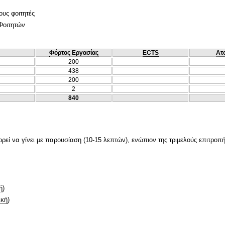
ους φοιτητές
Φοιτητών
Φόρτος Εργασίας
ECTS
Ατ
200
438
200
2
840
ορεί να γίνει με παρουσίαση (10-15 λεπτών), ενώπιον της τριμελούς επιτρο
ή
)
ική
)