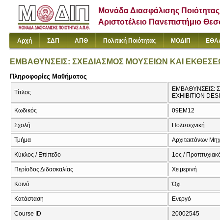
Μονάδα Διασφάλισης Ποιότητας
Αριστοτέλειο Πανεπιστήμιο Θε
Αρχή
ΣΔΠ
ΑΠΘ
Πολιτική Ποιότητας
ΜΟΔΙΠ
ΕΘΑ
ΕΜΒΑΘΥΝΣΕΙΣ: ΣΧΕΔΙΑΣΜΟΣ ΜΟΥΣΕΙΩΝ ΚΑΙ ΕΚΘΕΣ
Πληροφορίες Μαθήματος
ΕΜΒΑΘΥΝΣΕΙΣ: Σ
Τίτλος
EXHIBITION DES
Κωδικός
09EM12
Σχολή
Πολυτεχνική
Τμήμα
Αρχιτεκτόνων Μη
Κύκλος / Επίπεδο
1ος / Προπτυχιακό
Περίοδος Διδασκαλίας
Χειμερινή
Κοινό
Όχι
Κατάσταση
Ενεργό
Course ID
20002545