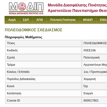
Μονάδα Διασφάλισης Ποιότητας
Αριστοτέλειο Πανεπιστήμιο Θε
Αρχή
ΣΔΠ
ΑΠΘ
Πολιτική Ποιότητας
ΜΟΔΙΠ
ΕΘΑ
ΠΟΛΕΟΔΟΜΙΚΟΣ ΣΧΕΔΙΑΣΜΟΣ
Πληροφορίες Μαθήματος
Τίτλος
ΠΟΛΕΟΔΟΜΙΚΟΣ 
Κωδικός
05EE10b
Σχολή
Πολυτεχνική
Τμήμα
Αρχιτεκτόνων Μη
Κύκλος / Επίπεδο
1ος / Προπτυχιακ
Περίοδος Διδασκαλίας
Χειμερινή
Κοινό
Όχι
Κατάσταση
Ενεργό
Course ID
600017801