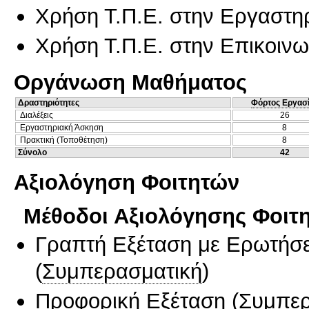
Χρήση Τ.Π.Ε. στην Εργαστη
Χρήση Τ.Π.Ε. στην Επικοινων
Οργάνωση Μαθήματος
Δραστηριότητες
Φόρτος Εργασ
Διαλέξεις
26
Εργαστηριακή Άσκηση
8
Πρακτική (Τοποθέτηση)
8
Σύνολο
42
Αξιολόγηση Φοιτητών
Μέθοδοι Αξιολόγησης Φοιτ
Γραπτή Εξέταση με Ερωτήσε
(
Συμπερασματική
)
Προφορική Εξέταση
(
Συμπερ