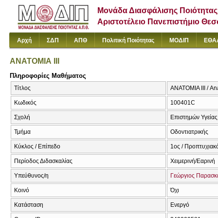
Μονάδα Διασφάλισης Ποιότητας
Αριστοτέλειο Πανεπιστήμιο Θε
Αρχή
ΣΔΠ
ΑΠΘ
Πολιτική Ποιότητας
ΜΟΔΙΠ
ΕΘΑ
ΑΝΑΤΟΜΙΑ ΙΙΙ
Πληροφορίες Μαθήματος
Τίτλος
ΑΝΑΤΟΜΙΑ ΙΙΙ / Ana
Κωδικός
100401C
Σχολή
Επιστημών Υγείας
Τμήμα
Οδοντιατρικής
Κύκλος / Επίπεδο
1ος / Προπτυχιακ
Περίοδος Διδασκαλίας
Χειμερινή/Εαρινή
Υπεύθυνος/η
Γεώργιος Παρασκ
Κοινό
Όχι
Κατάσταση
Ενεργό