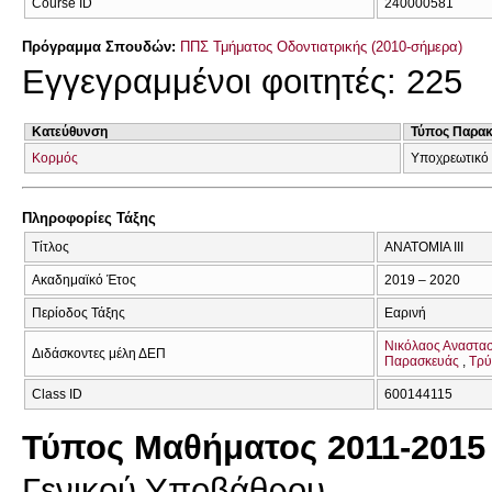
Course ID
240000581
Πρόγραμμα Σπουδών:
ΠΠΣ Τμήματος Οδοντιατρικής (2010-σήμερα)
Εγγεγραμμένοι φοιτητές: 225
Κατεύθυνση
Τύπος Παρα
Κορμός
Υποχρεωτικό
Πληροφορίες Τάξης
Τίτλος
ΑΝΑΤΟΜΙΑ ΙΙΙ
Ακαδημαϊκό Έτος
2019 – 2020
Περίοδος Τάξης
Εαρινή
Νικόλαος Αναστα
Διδάσκοντες μέλη ΔΕΠ
Παρασκευάς
Τρύ
Class ID
600144115
Τύπος Μαθήματος 2011-2015
Γενικού Υποβάθρου