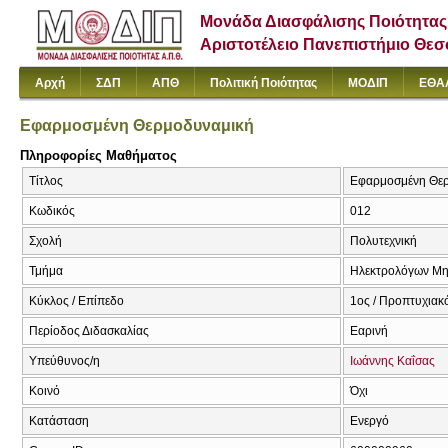
Μονάδα Διασφάλισης Ποιότητας
Αριστοτέλειο Πανεπιστήμιο Θε
Αρχή
ΣΔΠ
ΑΠΘ
Πολιτική Ποιότητας
ΜΟΔΙΠ
ΕΘΑ
Εφαρμοσμένη Θερμοδυναμική
Πληροφορίες Μαθήματος
Τίτλος
Εφαρμοσμένη Θερ
Κωδικός
012
Σχολή
Πολυτεχνική
Τμήμα
Ηλεκτρολόγων Μη
Κύκλος / Επίπεδο
1ος / Προπτυχιακ
Περίοδος Διδασκαλίας
Εαρινή
Υπεύθυνος/η
Ιωάννης Καΐσας
Κοινό
Όχι
Κατάσταση
Ενεργό