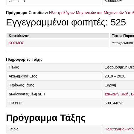
Course ID
600000960
Πρόγραμμα Σπουδών:
Ηλεκτρολόγων Μηχανικών και Μηχανικών Υπο
Εγγεγραμμένοι φοιτητές: 525
Κατεύθυνση
Τύπος Παρα
ΚΟΡΜΟΣ
Υποχρεωτικό
Πληροφορίες Τάξης
Τίτλος
Εφαρμοσμένη Θε
Ακαδημαϊκό Έτος
2019 – 2020
Περίοδος Τάξης
Εαρινή
Διδάσκοντες μέλη ΔΕΠ
Στυλιανή Καδή
Β
Class ID
600144696
Πρόγραμμα Τάξης
Κτίριο
Πολυτεχνείο - κτί