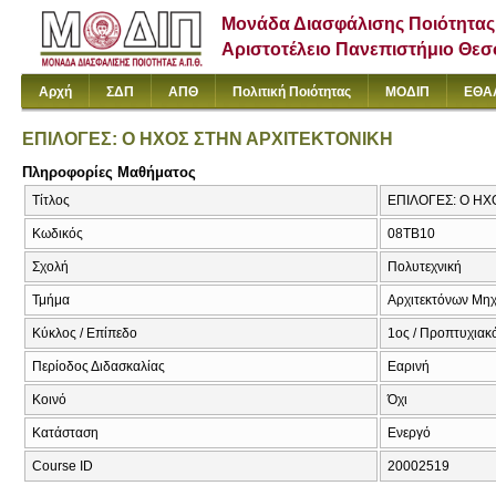
Μονάδα Διασφάλισης Ποιότητας
Αριστοτέλειο Πανεπιστήμιο Θε
Αρχή
ΣΔΠ
ΑΠΘ
Πολιτική Ποιότητας
ΜΟΔΙΠ
ΕΘΑ
ΕΠΙΛΟΓΕΣ: Ο ΗΧΟΣ ΣΤΗΝ ΑΡΧΙΤΕΚΤΟΝΙΚΗ
Πληροφορίες Μαθήματος
Τίτλος
ΕΠΙΛΟΓΕΣ: Ο ΗΧ
Κωδικός
08TB10
Σχολή
Πολυτεχνική
Τμήμα
Αρχιτεκτόνων Μη
Κύκλος / Επίπεδο
1ος / Προπτυχιακ
Περίοδος Διδασκαλίας
Εαρινή
Κοινό
Όχι
Κατάσταση
Ενεργό
Course ID
20002519