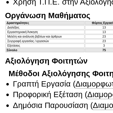
Χρήση Τ.Π.Ε. στην Αξιολόγη
Οργάνωση Μαθήματος
Δραστηριότητες
Φόρτος Εργασ
Διαλέξεις
13
Εργαστηριακή Άσκηση
13
Μελέτη και ανάλυση βιβλίων και άρθρων
23
Συγγραφή εργασίας / εργασιών
23
Εξετάσεις
3
Σύνολο
75
Αξιολόγηση Φοιτητών
Μέθοδοι Αξιολόγησης Φοιτ
Γραπτή Εργασία
(
Διαμορφωτ
Προφορική Εξέταση
(
Διαμορ
Δημόσια Παρουσίαση
(
Διαμ