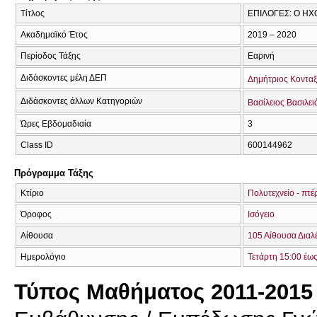
Τίτλος
ΕΠΙΛΟΓΕΣ: Ο ΗΧ
Ακαδημαϊκό Έτος
2019 – 2020
Περίοδος Τάξης
Εαρινή
Διδάσκοντες μέλη ΔΕΠ
Δημήτριος Κοντα
Διδάσκοντες άλλων Κατηγοριών
Βασίλειος Βασιλει
Ώρες Εβδομαδιαία
3
Class ID
600144962
Πρόγραμμα Τάξης
Κτίριο
Πολυτεχνείο - πτέ
Όροφος
Ισόγειο
Αίθουσα
105 Αίθουσα Διαλ
Ημερολόγιο
Τετάρτη 15:00 έω
Τύπος Μαθήματος 2011-2015