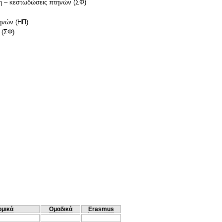
η – κεστωδώσεις πτηνών (ΣΦ)
ηνών (ΗΠ)
 (ΣΦ)
ομικά
Ομαδικά
Erasmus