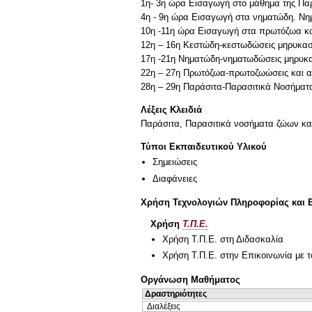
1η- 3η ώρα Εισαγωγή στο μάθημα της Πα
4η - 9η ώρα Εισαγωγή στα νηματώδη. Ν
10η -11η ώρα Εισαγωγή στα πρωτόζωα κ
12η – 16η Κεστώδη-κεστωδώσεις μηρυκασ
17η -21η Νηματώδη-νηματωδώσεις μηρυκα
22η – 27η Πρωτόζωα-πρωτοζωώσεις και 
28η – 29η Παράσιτα-Παρασιτικά Νοσήματ
Λέξεις Κλειδιά
Παράσιτα, Παρασιτικά νοσήματα ζώων κ
Τύποι Εκπαιδευτικού Υλικού
Σημειώσεις
Διαφάνειες
Χρήση Τεχνολογιών Πληροφορίας και 
Χρήση
Τ.Π.Ε.
Χρήση Τ.Π.Ε. στη Διδασκαλία
Χρήση Τ.Π.Ε. στην Επικοινωνία με τ
Οργάνωση Μαθήματος
Δραστηριότητες
Διαλέξεις