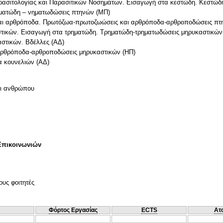
ρασιτολογίας και Παρασιτικών Νοσημάτων. Εισαγωγή στα κεστώδη. Κεστώδ
ηματώδη – νηματωδώσεις πτηνών (ΜΠ)
αι αρθρόποδα. Πρωτόζωα-πρωτοζωώσεις και αρθρόποδα-αρθροποδώσεις πτ
τικών. Εισαγωγή στα τρηματώδη. Τρηματώδη-τρηματωδώσεις μηρυκαστικών
στικών. Βδέλλες (ΑΔ)
αρθρόποδα-αρθροποδώσεις μηρυκαστικών (ΗΠ)
α κουνελιών (ΑΔ)
αι ανθρώπου
Επικοινωνιών
ους φοιτητές
Φόρτος Εργασίας
ECTS
Ατ