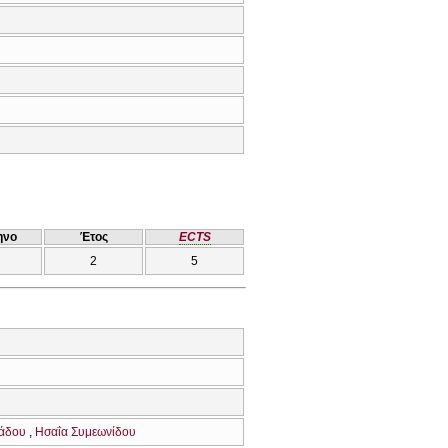
ηνο
Έτος
ECTS
2
5
ιάδου
Ησαΐα Συμεωνίδου