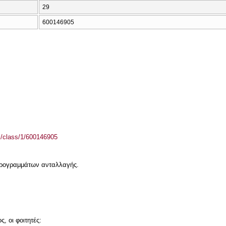
29
600146905
el/class/1/600146905
 προγραμμάτων ανταλλαγής.
, οι φοιτητές: