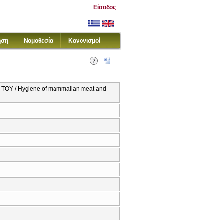
Είσοδος
ηση
Νομοθεσία
Κανονισμοί
Υ / Hygiene of mammalian meat and