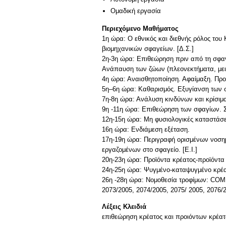
Ομαδική εργασία
Περιεχόμενο Μαθήματος
1η ώρα: Ο εθνικός και διεθνής ρόλος το
βιομηχανικών σφαγείων. [Δ.Σ.]
2η-3η ώρα: Επιθεώρηση πριν από τη σφαγ
Ανάπαυση των ζώων (πλεονεκτήματα, μειο
4η ώρα: Αναισθητοποίηση. Αφαίμαξη. Προε
5η–6η ώρα: Καθαρισμός. Εξυγίανση των σ
7η-8η ώρα: Ανάλυση κινδύνων και κρίσιμα
9η -11η ώρα: Επιθεώρηση των σφαγίων. 
12η-15η ώρα: Μη φυσιολογικές καταστάσε
16η ώρα: Ενδιάμεση εξέταση.
17η-19η ώρα: Περιγραφή ορισμένων νοση
εργαζομένων στο σφαγείο. [Ε.Ι.]
20η-23η ώρα: Προϊόντα κρέατος-προϊόντα 
24η-25η ώρα: Ψυγμένo-καταψυγμένo κρέας
26η -28η ώρα: Νομοθεσία τροφίμων: COM (
Λέξεις Κλειδιά
επιθεώρηση κρέατος και προιόντων κρέατ