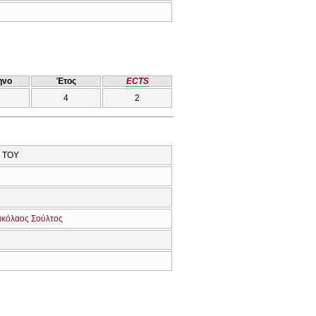
ηνο
Έτος
ECTS
4
2
 ΤΟΥ
ικόλαος Σούλτος