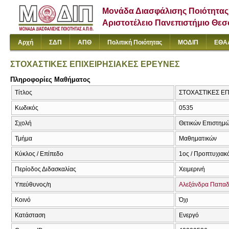
Μονάδα Διασφάλισης Ποιότητας
Αριστοτέλειο Πανεπιστήμιο Θε
Αρχή
ΣΔΠ
ΑΠΘ
Πολιτική Ποιότητας
ΜΟΔΙΠ
ΕΘΑ
ΣΤΟΧΑΣΤΙΚΕΣ ΕΠΙΧΕΙΡΗΣΙΑΚΕΣ ΕΡΕΥΝΕΣ
Πληροφορίες Μαθήματος
Τίτλος
ΣΤΟΧΑΣΤΙΚΕΣ ΕΠΙ
Κωδικός
0535
Σχολή
Θετικών Επιστημ
Τμήμα
Μαθηματικών
Κύκλος / Επίπεδο
1ος / Προπτυχιακ
Περίοδος Διδασκαλίας
Χειμερινή
Υπεύθυνος/η
Αλεξάνδρα Παπα
Κοινό
Όχι
Κατάσταση
Ενεργό