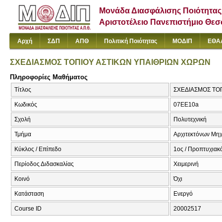
Μονάδα Διασφάλισης Ποιότητας
Αριστοτέλειο Πανεπιστήμιο Θε
Αρχή
ΣΔΠ
ΑΠΘ
Πολιτική Ποιότητας
ΜΟΔΙΠ
ΕΘΑ
ΣΧΕΔΙΑΣΜΟΣ ΤΟΠΙΟΥ ΑΣΤΙΚΩΝ ΥΠΑΙΘΡΙΩΝ ΧΩΡΩΝ
Πληροφορίες Μαθήματος
Τίτλος
ΣΧΕΔΙΑΣΜΟΣ ΤΟ
Κωδικός
07EE10a
Σχολή
Πολυτεχνική
Τμήμα
Αρχιτεκτόνων Μη
Κύκλος / Επίπεδο
1ος / Προπτυχιακ
Περίοδος Διδασκαλίας
Χειμερινή
Κοινό
Όχι
Κατάσταση
Ενεργό
Course ID
20002517