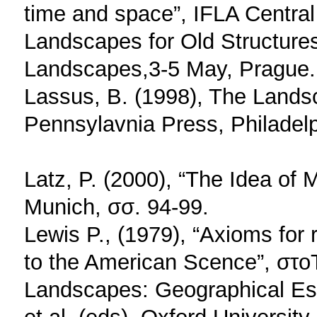
time and space”, IFLA Centra
Landscapes for Old Structure
Landscapes,3-5 May, Prague.
Lassus, B. (1998), The Lands
Pennsylavnia Press, Philadelp
Latz, P. (2000), “The Idea of 
Munich, σσ. 94-99.
Lewis P., (1979), “Axioms for
to the American Scence”, στοT
Landscapes: Geographical Ess
et al. (eds), Oxford Universit