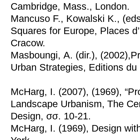
Cambridge, Mass., London.
Mancuso F., Kowalski K., (eds
Squares for Europe, Places d’
Cracow.
Masboungi, Α. (dir.), (2002),P
Urban Strategies, Editions du 
McHarg, I. (2007), (1969), “P
Landscape Urbanism, The Cent
Design, σσ. 10-21.
McHarg, I. (1969), Design wit