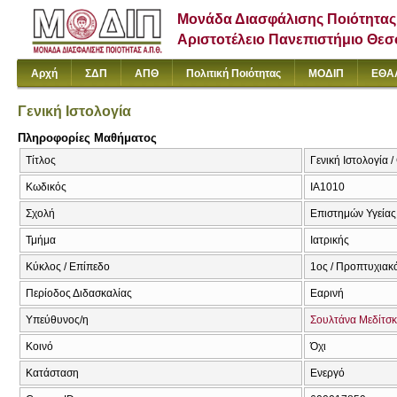
Μονάδα Διασφάλισης Ποιότητας
Αριστοτέλειο Πανεπιστήμιο Θε
Αρχή
ΣΔΠ
ΑΠΘ
Πολιτική Ποιότητας
ΜΟΔΙΠ
ΕΘΑ
Γενική Ιστολογία
Πληροφορίες Μαθήματος
Τίτλος
Γενική Ιστολογία /
Κωδικός
ΙΑ1010
Σχολή
Επιστημών Υγείας
Τμήμα
Ιατρικής
Κύκλος / Επίπεδο
1ος / Προπτυχιακ
Περίοδος Διδασκαλίας
Εαρινή
Υπεύθυνος/η
Σουλτάνα Μεδίτσ
Κοινό
Όχι
Κατάσταση
Ενεργό