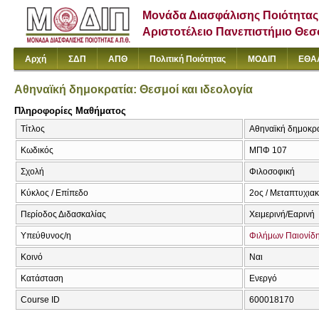
Μονάδα Διασφάλισης Ποιότητας
Αριστοτέλειο Πανεπιστήμιο Θε
Αρχή
ΣΔΠ
ΑΠΘ
Πολιτική Ποιότητας
ΜΟΔΙΠ
ΕΘΑ
Αθηναϊκή δημοκρατία: Θεσμοί και ιδεολογία
Πληροφορίες Μαθήματος
Τίτλος
Αθηναϊκή δημοκρατ
Κωδικός
ΜΠΦ 107
Σχολή
Φιλοσοφική
Κύκλος / Επίπεδο
2ος / Μεταπτυχια
Περίοδος Διδασκαλίας
Χειμερινή/Εαρινή
Υπεύθυνος/η
Φιλήμων Παιονίδ
Κοινό
Ναι
Κατάσταση
Ενεργό
Course ID
600018170