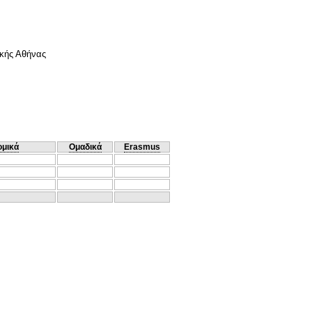
ικής Αθήνας
ομικά
Ομαδικά
Erasmus