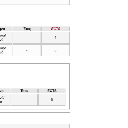
ηνο
Έτος
ECTS
ινό/
-
6
νό
ινό/
-
6
νό
νο
Έτος
ECTS
νό/
-
6
νό