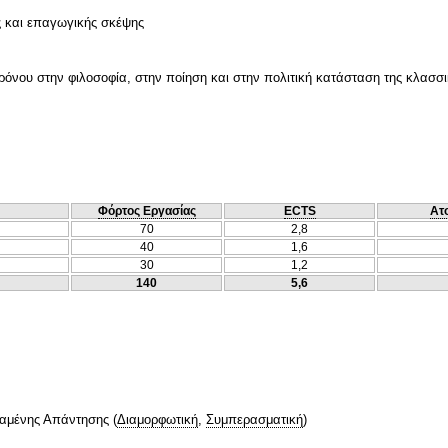
ς και επαγωγικής σκέψης
ρόνου στην φιλοσοφία, στην ποίηση και στην πολιτική κατάσταση της κλασσ
Φόρτος Εργασίας
ECTS
Ατ
70
2,8
40
1,6
30
1,2
140
5,6
ταμένης Απάντησης
(
Διαμορφωτική
,
Συμπερασματική
)