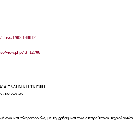
el/class/1/600148912
urse/view.php?id=12788
ΧΑΊΑ ΕΛΛΗΝΙΚΉ ΣΚΈΨΗ
αι κοινωνίας
μένων και πληροφοριών, με τη χρήση και των απαραίτητων τεχνολογιών