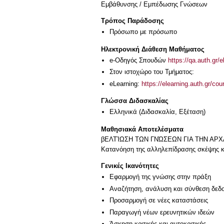
Εμβάθυνσης / Εμπέδωσης Γνώσεων
Τρόπος Παράδοσης
Πρόσωπο με πρόσωπο
Ηλεκτρονική Διάθεση Μαθήματος
e-Οδηγός Σπουδών
https://qa.auth.gr/
Στον ιστοχώρο του Τμήματος:
eLearning:
https://elearning.auth.gr/co
Γλώσσα Διδασκαλίας
Ελληνικά
(Διδασκαλία, Εξέταση)
Μαθησιακά Αποτελέσματα
βΕΛΤΊΩΣΗ ΤΩΝ ΓΝΏΣΕΩΝ ΓΙΑ ΤΗΝ ΑΡ
Κατανόηση της αλληλεπίδρασης σκέψης κ
Γενικές Ικανότητες
Εφαρμογή της γνώσης στην πράξη
Αναζήτηση, ανάλυση και σύνθεση δεδο
Προσαρμογή σε νέες καταστάσεις
Παραγωγή νέων ερευνητικών ιδεών
Άσκηση κριτικής και αυτοκριτικής