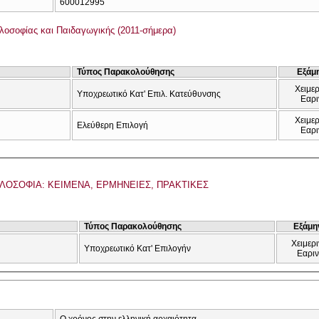
600012995
λοσοφίας και Παιδαγωγικής (2011-σήμερα)
Τύπος Παρακολούθησης
Εξάμ
Χειμερ
Υποχρεωτικό Κατ' Επιλ. Κατεύθυνσης
Εαρι
Χειμερ
Ελεύθερη Επιλογή
Εαρι
ΙΛΟΣΟΦΙΑ: ΚΕΙΜΕΝΑ, ΕΡΜΗΝΕΙΕΣ, ΠΡΑΚΤΙΚΕΣ
Τύπος Παρακολούθησης
Εξάμη
Χειμερι
Υποχρεωτικό Κατ' Επιλογήν
Εαρι
Ο χρόνος στην ελληνική αρχαιότητα