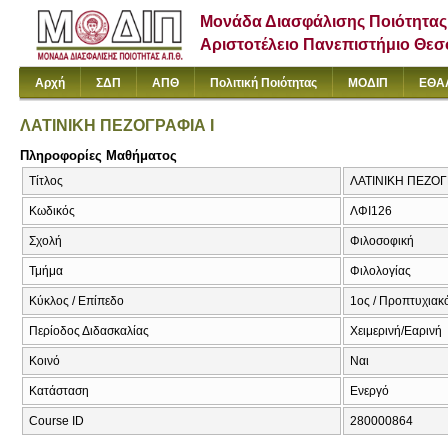
Μονάδα Διασφάλισης Ποιότητας
Αριστοτέλειο Πανεπιστήμιο Θε
Αρχή
ΣΔΠ
ΑΠΘ
Πολιτική Ποιότητας
ΜΟΔΙΠ
ΕΘΑ
ΛΑΤΙΝΙΚΗ ΠΕΖΟΓΡΑΦΙΑ Ι
Πληροφορίες Μαθήματος
Τίτλος
ΛΑΤΙΝΙΚΗ ΠΕΖΟΓΡ
Κωδικός
ΛΦΙ126
Σχολή
Φιλοσοφική
Τμήμα
Φιλολογίας
Κύκλος / Επίπεδο
1ος / Προπτυχιακ
Περίοδος Διδασκαλίας
Χειμερινή/Εαρινή
Κοινό
Ναι
Κατάσταση
Ενεργό
Course ID
280000864