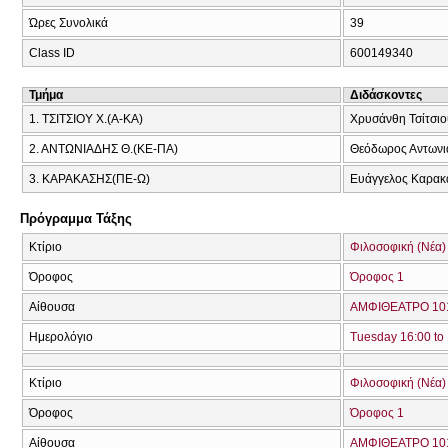
Ώρες Συνολικά
39
Class ID
600149340
Τμήμα
Διδάσκοντες
1. ΤΣΙΤΣΙΟΥ Χ.(Α-ΚΑ)
Χρυσάνθη Τσίτσιο
2. ΑΝΤΩΝΙΑΔΗΣ Θ.(ΚΕ-ΠΑ)
Θεόδωρος Αντωνι
3. ΚΑΡΑΚΑΣΗΣ(ΠΕ-Ω)
Ευάγγελος Καρακ
Πρόγραμμα Τάξης
Κτίριο
Φιλοσοφική (Νέα)
Όροφος
Όροφος 1
Αίθουσα
ΑΜΦΙΘΕΑΤΡΟ 101
Ημερολόγιο
Tuesday 16:00 to
Κτίριο
Φιλοσοφική (Νέα)
Όροφος
Όροφος 1
Αίθουσα
ΑΜΦΙΘΕΑΤΡΟ 101