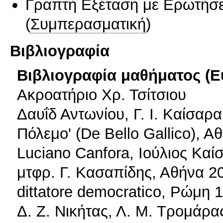
Γραπτή Εξέταση με Ερωτήσε
(
Συμπερασματική
)
Βιβλιογραφία
Βιβλιογραφία μαθήματος (Ε
Ακροατήριο Χρ. Τσίτσιου
Δαυΐδ Αντωνίου, Γ. Ι. Καίσαρ
Πόλεμο' (De Bello Gallico), Α
Luciano Canfora, Ιούλιος Καί
μτφρ. Γ. Κασαπίδης, Αθήνα 200
dittatore democratico, Ρώμη 
Δ. Ζ. Νικήτας, Λ. Μ. Τρομάρα