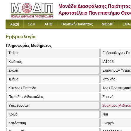
Μονάδα Διασφάλισης Ποιότητας
Αριστοτέλειο Πανεπιστήμιο Θε
Αρχή
ΣΔΠ
ΑΠΘ
Πολιτική Ποιότητας
ΜΟΔΙΠ
ΕΘΑ
Εμβρυολογία
Πληροφορίες Μαθήματος
Τίτλος
Εμβρυολογία / Em
Κωδικός
ΙΑ1023
Σχολή
Επιστημών Υγείας
Τμήμα
Ιατρικής
Κύκλος / Επίπεδο
1ος / Προπτυχιακ
Περίοδος Διδασκαλίας
Εαρινή
Υπεύθυνος/η
Σουλτάνα Μεδίτσ
Κοινό
Ναι
Κατάσταση
Ενεργό