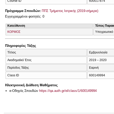
Course ID
600017874
Πρόγραμμα Σπουδών:
ΠΠΣ Τμήματος Ιατρικής (2019-σήμερα)
Εγγεγραμμένοι φοιτητές: 0
Κατεύθυνση
Τύπος Παρα
ΚΟΡΜΟΣ
Υποχρεωτικό
Πληροφορίες Τάξης
Τίτλος
Εμβρυολογία
Ακαδημαϊκό Έτος
2019 – 2020
Περίοδος Τάξης
Εαρινή
Class ID
600149994
Ηλεκτρονική Διάθεση Μαθήματος
e-Οδηγός Σπουδών
https://qa.auth.gr/el/class/1/600149994