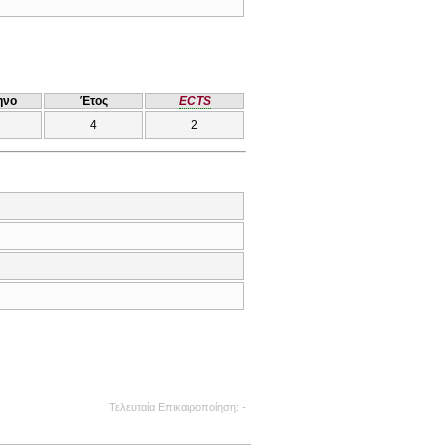
ηνο
Έτος
ECTS
4
2
Τελευταία Επικαιροποίηση
-