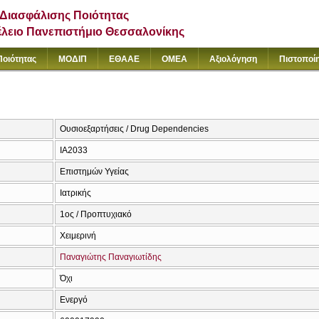
Διασφάλισης Ποιότητας
έλειο Πανεπιστήμιο Θεσσαλονίκης
Ποιότητας
ΜΟΔΙΠ
ΕΘΑΑΕ
ΟΜΕΑ
Αξιολόγηση
Πιστοποί
Ουσιοεξαρτήσεις / Drug Dependencies
ΙΑ2033
Επιστημών Υγείας
Ιατρικής
1ος / Προπτυχιακό
Χειμερινή
Παναγιώτης Παναγιωτίδης
Όχι
Ενεργό