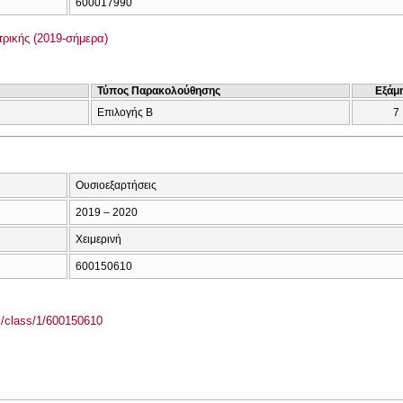
600017990
ρικής (2019-σήμερα)
Τύπος Παρακολούθησης
Εξάμ
Επιλογής Β
7
Ουσιοεξαρτήσεις
2019 – 2020
Χειμερινή
600150610
el/class/1/600150610