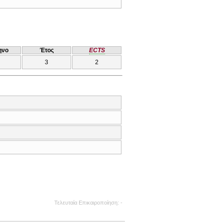
ηνο
Έτος
ECTS
3
2
Τελευταία Επικαιροποίηση
-