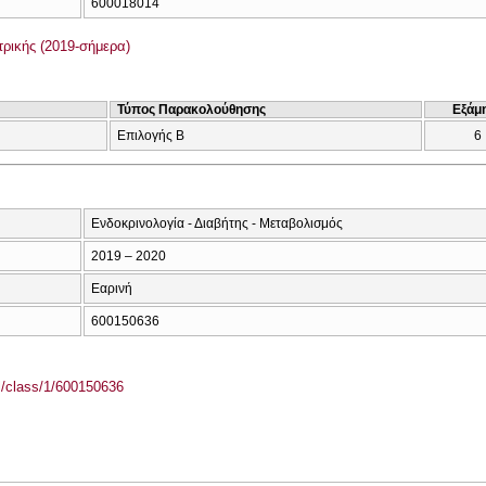
600018014
ρικής (2019-σήμερα)
Τύπος Παρακολούθησης
Εξάμ
Επιλογής Β
6
Ενδοκρινολογία - Διαβήτης - Μεταβολισμός
2019 – 2020
Εαρινή
600150636
el/class/1/600150636