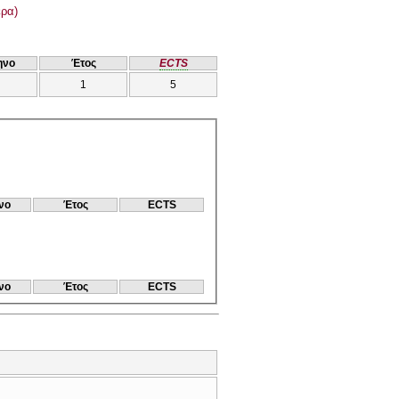
ρα)
ηνο
Έτος
ECTS
1
5
νο
Έτος
ECTS
νο
Έτος
ECTS