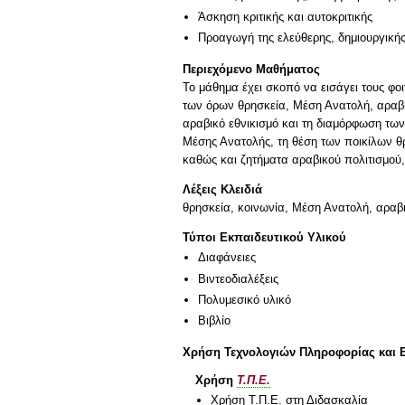
Άσκηση κριτικής και αυτοκριτικής
Προαγωγή της ελεύθερης, δημιουργική
Περιεχόμενο Μαθήματος
Το μάθημα έχει σκοπό να εισάγει τους φο
των όρων θρησκεία, Μέση Ανατολή, αραβι
αραβικό εθνικισμό και τη διαμόρφωση τω
Μέσης Ανατολής, τη θέση των ποικίλων θρ
καθώς και ζητήματα αραβικού πολιτισμού
Λέξεις Κλειδιά
θρησκεία, κοινωνία, Μέση Ανατολή, αραβι
Τύποι Εκπαιδευτικού Υλικού
Διαφάνειες
Βιντεοδιαλέξεις
Πολυμεσικό υλικό
Βιβλίο
Χρήση Τεχνολογιών Πληροφορίας και 
Χρήση
Τ.Π.Ε.
Χρήση Τ.Π.Ε. στη Διδασκαλία