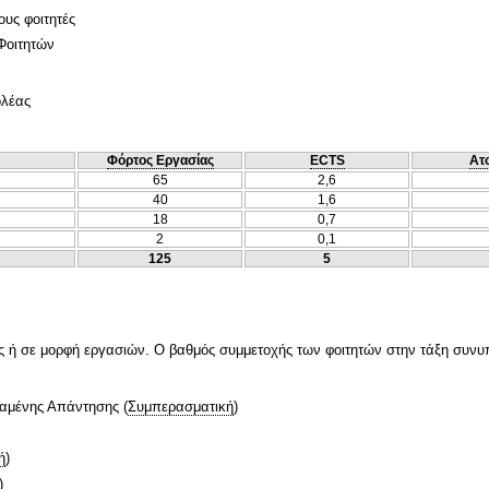
ους φοιτητές
Φοιτητών
ολέας
Φόρτος Εργασίας
ECTS
Ατ
65
2,6
40
1,6
18
0,7
2
0,1
125
5
ές ή σε μορφή εργασιών. Ο βαθμός συμμετοχής των φοιτητών στην τάξη συνυπ
ταμένης Απάντησης
(
Συμπερασματική
)
ή
)
)