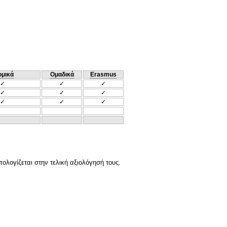
ομικά
Ομαδικά
Erasmus
✓
✓
✓
✓
✓
✓
✓
✓
✓
ολογίζεται στην τελική αξιολόγησή τους.