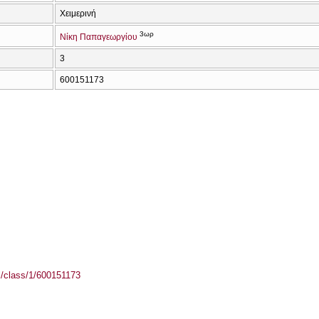
Χειμερινή
3ωρ
Νίκη Παπαγεωργίου
3
600151173
el/class/1/600151173