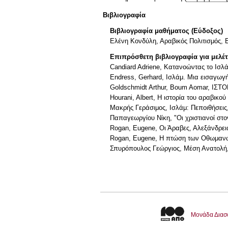
Βιβλιογραφία
Βιβλιογραφία μαθήματος (Εύδοξος)
Ελένη Κονδύλη, Αραβικός Πολιτισμός, 
Επιπρόσθετη βιβλιογραφία για μελέ
Candiard Adriene, Κατανοώντας το Ισλά
Endress, Gerhard, Ισλάμ. Μια εισαγωγή
Goldschmidt Arthur, Boum Aomar, ΙΣ
Hourani, Albert, Η ιστορία του αραβικο
Μακρής Γεράσιμος, Ισλάμ: Πεποιθήσεις,
Παπαγεωργίου Νίκη, "Οι χριστιανοί στο
Rogan, Eugene, Οι Άραβες, Αλεξάνδρει
Rogan, Eugene, Η πτώση των Οθωμανώ
Σπυρόπουλος Γεώργιος, Μέση Ανατολή, 
Μονάδα Διασ