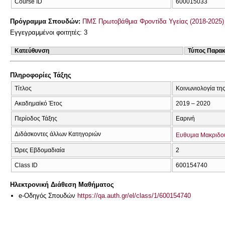
Course ID
600015033
Πρόγραμμα Σπουδών:
ΠΜΣ Πρωτοβάθμια Φροντίδα Υγείας (2018-2025)
Εγγεγραμμένοι φοιτητές: 3
Κατεύθυνση
Τύπος Παρα
Πληροφορίες Τάξης
Τίτλος
Κοινωνιολογία της
Ακαδημαϊκό Έτος
2019 – 2020
Περίοδος Τάξης
Εαρινή
Διδάσκοντες άλλων Κατηγοριών
Ευθυμια Μακριδο
Ώρες Εβδομαδιαία
2
Class ID
600154740
Ηλεκτρονική Διάθεση Μαθήματος
e-Οδηγός Σπουδών
https://qa.auth.gr/el/class/1/600154740