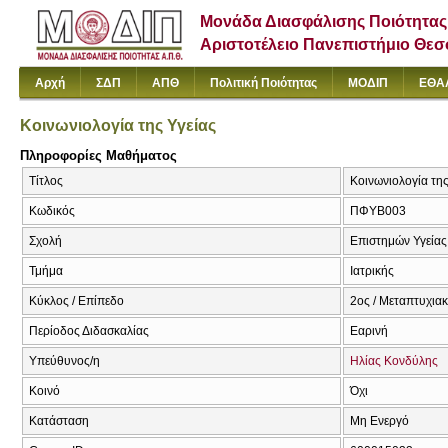
Μονάδα Διασφάλισης Ποιότητας
Αριστοτέλειο Πανεπιστήμιο Θε
Αρχή
ΣΔΠ
ΑΠΘ
Πολιτική Ποιότητας
ΜΟΔΙΠ
ΕΘΑ
Κοινωνιολογία της Υγείας
Πληροφορίες Μαθήματος
Τίτλος
Κοινωνιολογία της
Κωδικός
ΠΦΥΒ003
Σχολή
Επιστημών Υγείας
Τμήμα
Ιατρικής
Κύκλος / Επίπεδο
2ος / Μεταπτυχια
Περίοδος Διδασκαλίας
Εαρινή
Υπεύθυνος/η
Ηλίας Κονδύλης
Κοινό
Όχι
Κατάσταση
Μη Ενεργό