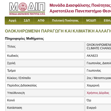
Μονάδα Διασφάλισης Ποιότητας
Αριστοτέλειο Πανεπιστήμιο Θε
Αρχή
ΣΔΠ
ΑΠΘ
Πολιτική Ποιότητας
ΜΟΔΙΠ
ΕΘΑ
ΟΛΟΚΛΗΡΩΜΕΝΗ ΠΑΡΑΓΩΓΗ ΚΑΙ ΚΛΙΜΑΤΙΚΗ ΑΛΛΑΓ
Πληροφορίες Μαθήματος
ΟΛΟΚΛΗΡΩΜΕΝΗ 
Τίτλος
CLIMATE CHAN
Κωδικός
AKA823
Σχολή
Γεωπονίας, Δασολ
Τμήμα
Γεωπονίας
Κύκλος / Επίπεδο
2ος / Μεταπτυχια
Περίοδος Διδασκαλίας
Χειμερινή
Υπεύθυνος/η
Χρήστος Δόρδας
Κοινό
Όχι
Κατάσταση
Ενεργό