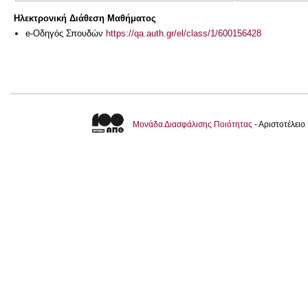
Ηλεκτρονική Διάθεση Μαθήματος
e-Οδηγός Σπουδών
https://qa.auth.gr/el/class/1/600156428
Μονάδα Διασφάλισης Ποιότητας
- Αριστοτέλει