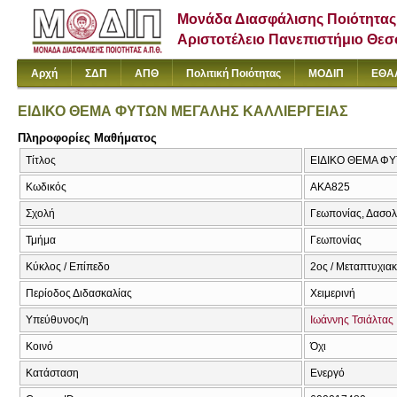
Μονάδα Διασφάλισης Ποιότητας
Αριστοτέλειο Πανεπιστήμιο Θε
Αρχή
ΣΔΠ
ΑΠΘ
Πολιτική Ποιότητας
ΜΟΔΙΠ
ΕΘΑ
ΕΙΔΙΚΟ ΘΕΜΑ ΦΥΤΩΝ ΜΕΓΑΛΗΣ ΚΑΛΛΙΕΡΓΕΙΑΣ
Πληροφορίες Μαθήματος
Τίτλος
ΕΙΔΙΚΟ ΘΕΜΑ ΦΥ
Κωδικός
AKA825
Σχολή
Γεωπονίας, Δασολ
Τμήμα
Γεωπονίας
Κύκλος / Επίπεδο
2ος / Μεταπτυχια
Περίοδος Διδασκαλίας
Χειμερινή
Υπεύθυνος/η
Ιωάννης Τσιάλτας
Κοινό
Όχι
Κατάσταση
Ενεργό