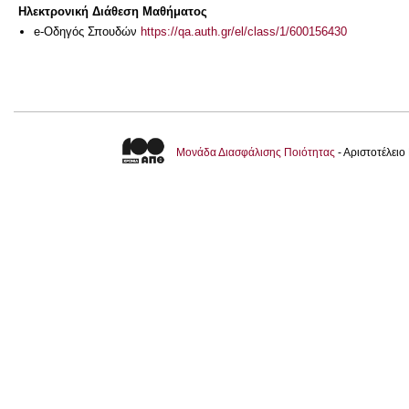
Ηλεκτρονική Διάθεση Μαθήματος
e-Οδηγός Σπουδών
https://qa.auth.gr/el/class/1/600156430
Μονάδα Διασφάλισης Ποιότητας
- Αριστοτέλει