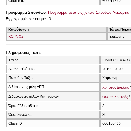
Course ID
600017480
Πρόγραμμα Σπουδών:
Πρόγραμμα μεταπτυχιακών Σπουδών Αειφορικά 
Εγγεγραμμένοι φοιτητές: 0
Κατεύθυνση
Τύπος Παρα
ΚΟΡΜΟΣ
Επιλογής
Πληροφορίες Τάξης
Τίτλος
ΕΙΔΙΚΟ ΘΕΜΑ Φ
Ακαδημαϊκό Έτος
2019 – 2020
Περίοδος Τάξης
Χειμερινή
Διδάσκοντες μέλη ΔΕΠ
Χρήστος Δόρδας
6
Διδάσκοντες άλλων Κατηγοριών
Θωμάς Κουτσός
Ώρες Εβδομαδιαία
3
Ώρες Συνολικά
39
Class ID
600156430