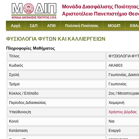
Μονάδα Διασφάλισης Ποιότητας
Αριστοτέλειο Πανεπιστήμιο Θε
Αρχή
ΣΔΠ
ΑΠΘ
Πολιτική Ποιότητας
ΜΟΔΙΠ
ΕΘΑ
ΦΥΣΙΟΛΟΓΙΑ ΦΥΤΩΝ ΚΑΙ ΚΑΛΛΙΕΡΓΕΙΩΝ
Πληροφορίες Μαθήματος
Τίτλος
ΦΥΣΙΟΛΟΓΙΑ ΦΥΤ
Κωδικός
AKA803
Σχολή
Γεωπονίας, Δασολ
Τμήμα
Γεωπονίας
Κύκλος / Επίπεδο
2ος / Μεταπτυχιακ
Περίοδος Διδασκαλίας
Χειμερινή
Υπεύθυνος/η
Χρήστος Δόρδας
Κοινό
Ναι
Κατάσταση
Ενεργό