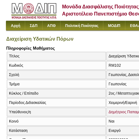
Μονάδα Διασφάλισης Ποιότητας
Αριστοτέλειο Πανεπιστήμιο Θε
Αρχή
ΣΔΠ
ΑΠΘ
Πολιτική Ποιότητας
ΜΟΔΙΠ
ΕΘΑ
Διαχείριση Υδατικών Πόρων
Πληροφορίες Μαθήματος
Τίτλος
Διαχείριση Υδατι
Κωδικός
RM102
Σχολή
Γεωπονίας, Δασολ
Τμήμα
Γεωπονίας
Κύκλος / Επίπεδο
2ος / Μεταπτυχιακ
Περίοδος Διδασκαλίας
Χειμερινή/Εαρινή
Υπεύθυνος/η
Δημήτριος Παπαμ
Κοινό
Ναι
Κατάσταση
Ενεργό