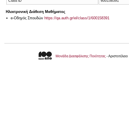
Class ID
600158391
Ηλεκτρονική Διάθεση Μαθήματος
e-Οδηγός Σπουδών
https://qa.auth.gr/el/class/1/600158391
Μονάδα Διασφάλισης Ποιότητας
- Αριστοτέλει