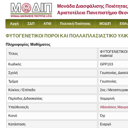
Μονάδα Διασφάλισης Ποιότητας
Αριστοτέλειο Πανεπιστήμιο Θε
Αρχή
ΣΔΠ
ΑΠΘ
Πολιτική Ποιότητας
ΜΟΔΙΠ
ΕΘΑ
ΦΥΤΟΓΕΝΕΤΙΚΟΙ ΠΟΡΟΙ ΚΑΙ ΠΟΛΛΑΠΛΑΣΙΑΣΤΙΚΟ ΥΛΙ
Πληροφορίες Μαθήματος
ΦΥΤΟΓΕΝΕΤΙΚΟΙ Π
Τίτλος
material
Κωδικός
GPP103
Σχολή
Γεωπονίας, Δασολ
Τμήμα
Γεωπονίας
Κύκλος / Επίπεδο
2ος / Μεταπτυχια
Περίοδος Διδασκαλίας
Χειμερινή
Υπεύθυνος/η
Αθανάσιος Μαυρ
Κοινό
Όχι
Κατάσταση
Ενεργό