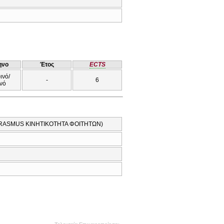
ηνο
Έτος
ECTS
ινό/
-
6
νό
/ ERASMUS ΚΙΝΗΤΙΚΟΤΗΤΑ ΦΟΙΤΗΤΩΝ)