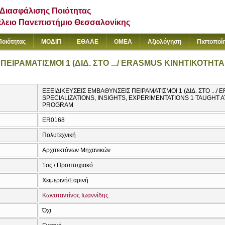
Διασφάλισης Ποιότητας
έλειο Πανεπιστήμιο Θεσσαλονίκης
Ποιότητας
ΜΟΔΙΠ
ΕΘΑΑΕ
ΟΜΕΑ
Αξιολόγηση
Πιστοποί
ΕΙΡΑΜΑΤΙΣΜΟΙ 1 (ΔΙΔ. ΣΤΟ .../ ERASMUS ΚΙΝΗΤΙΚΟΤΗΤ
ΕΞΕΙΔΙΚΕΥΣΕΙΣ ΕΜΒΑΘΥΝΣΕΙΣ ΠΕΙΡΑΜΑΤΙΣΜΟΙ 1 (ΔΙΔ. ΣΤΟ .../
SPECIALIZATIONS, INSIGHTS, EXPERIMENTATIONS 1 TAUGHT A
PROGRAM
ER0168
Πολυτεχνική
Αρχιτεκτόνων Μηχανικών
1ος / Προπτυχιακό
Χειμερινή/Εαρινή
Κωνσταντίνος Ιωαννίδης
Όχι