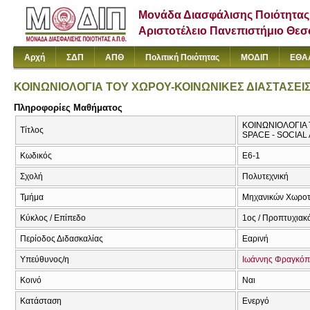
Μονάδα Διασφάλισης Ποιότητας
Αριστοτέλειο Πανεπιστήμιο Θε
Αρχή
ΣΔΠ
ΑΠΘ
Πολιτική Ποιότητας
ΜΟΔΙΠ
ΕΘΑ
ΚΟΙΝΩΝΙΟΛΟΓΙΑ ΤΟΥ ΧΩΡΟΥ-ΚΟΙΝΩΝΙΚΕΣ ΔΙΑΣΤΑΣΕΙ
Πληροφορίες Μαθήματος
ΚΟΙΝΩΝΙΟΛΟΓΙΑ 
Τίτλος
SPACE - SOCIAL
Κωδικός
Ε6-1
Σχολή
Πολυτεχνική
Τμήμα
Μηχανικών Χωροτα
Κύκλος / Επίπεδο
1ος / Προπτυχιακό
Περίοδος Διδασκαλίας
Εαρινή
Υπεύθυνος/η
Ιωάννης Φραγκό
Κοινό
Ναι
Κατάσταση
Ενεργό