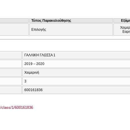
Τύπος Παρακολούθησης
Εξάμ
Χειμερ
Επιλογής
Εαρι
ΓΑΛΛΙΚΗ ΓΛΩΣΣΑ 1
2019 – 2020
Χειμερινή
3
600161836
el/class/1/600161836