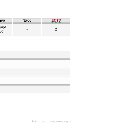
ηνο
Έτος
ECTS
ινό/
-
2
νό
Τελευταία Επικαιροποίηση
-